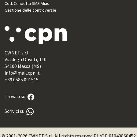
Cod. Condotta SMS Alias
Gestione delle controversie
CWNET s.r.l.
Via degli Oliveti, 110
54100 Massa (MS)
info@mail.cpn.it
+39 0585 091515
Trovaci su
Scrivici su
© 2001-2026 CWNET S.r.l. All rights reserved P.I./C.F. 01040860452