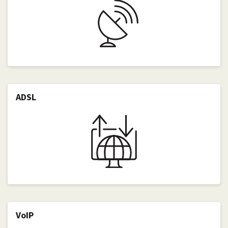
ADSL
VoIP